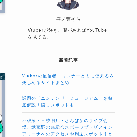
G
、
想
笹ノ葉そら
Vtuberが好き。暇があればYouTube
を見てる。