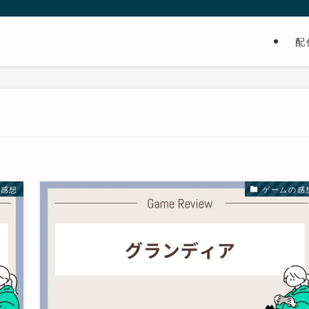
配
の感想
ゲームの感