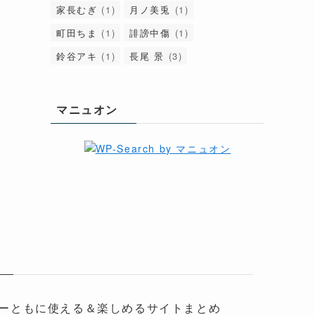
Nornis
(1)
PS4
(1)
Steam
(4)
Switch
(4)
VΔLZ
(1)
Xbox
(1)
にじさんじ
(6)
アクシア・クローネ
(1)
イブラヒム
(1)
スマホゲーム
(2)
ドーラ
(1)
ニュイ・ソシエール
(1)
リゼ・ヘルエスタ
(1)
三枝明那
(1)
卯月コウ
(1)
周辺スポット
(1)
家長むぎ
(1)
月ノ美兎
(1)
町田ちま
(1)
誹謗中傷
(1)
鈴谷アキ
(1)
長尾 景
(3)
マニュオン