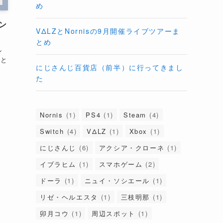
新着記事
ン
Vtuberの配信者・リスナーともに使える＆
ル
楽しめるサイトまとめ
5と
話題の「ニンテンドーミュージアム」を徹
底解説！隠しスポットも
不破湊・三枝明那・さんばかのライブ会
場、武蔵野の森総合スポーツプラザメイン
アリーナへのアクセスや周辺スポットまと
め
VΔLZとNornisの9月開催ライブツアーま
とめ
にじさんじ百貨店（前半）に行ってきまし
た